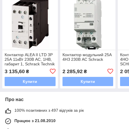
Контактор ALEA II LTD 3P
Контактор модульний 25А
Конт
25А 11кВт 230В AC, 1НВ,
4НЗ 230В AC Schrack
4НО
габарит 1, Schrack Technik
SCH
3 135,60
2 285,92
2 0
₴
₴
Купити
Купити
Про нас
100% позитивних з 497 відгуків за рік
Працює з 21.08.2010