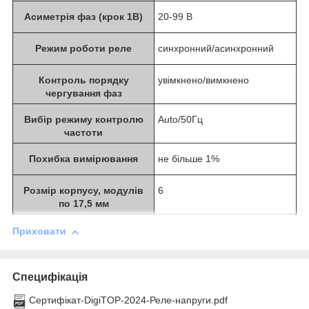
Асиметрія фаз (крок 1В)
20-99 В
Режим роботи реле
синхронний/асинхронний
Контроль порядку
увімкнено/вимкнено
чергування фаз
Вибір режиму контролю
Auto/50Гц
частоти
Похибка вимірювання
не більше 1%
Розмір корпусу, модулів
6
по 17,5 мм
Приховати
Специфікація
Сертифікат-DigiTOP-2024-Реле-напруги.pdf