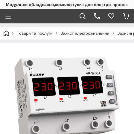
Модульне обладнання,комплектуючі для електро-проводки
Товари та послуги
Захист електроживлення
Захисні