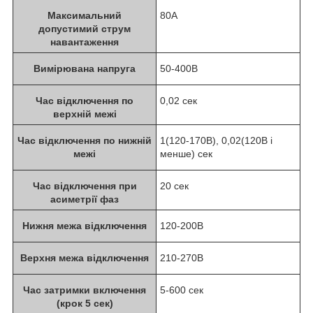
Максимальний
80A
допустимий струм
навантаження
Вимірювана напруга
50-400B
Час відключення по
0,02 сек
верхній межі
Час відключення по нижній
1(120-170В), 0,02(120В і
межі
менше) сек
Час відключення при
20 сек
асиметрії фаз
Нижня межа відключення
120-200В
Верхня межа відключення
210-270В
Час затримки включення
5-600 сек
(крок 5 сек)