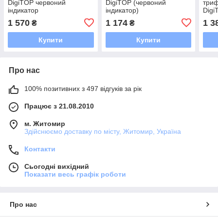
DigiTOP червоний
DigiTOP (червоний
триф
індикатор
індикатор)
Digi
1 570
1 174
1 3
₴
₴
Купити
Купити
Про нас
100% позитивних з 497 відгуків за рік
Працює з 21.08.2010
м. Житомир
Здійснюємо доставку по місту, Житомир, Україна
Контакти
Сьогодні вихідний
Показати весь графік роботи
Про нас