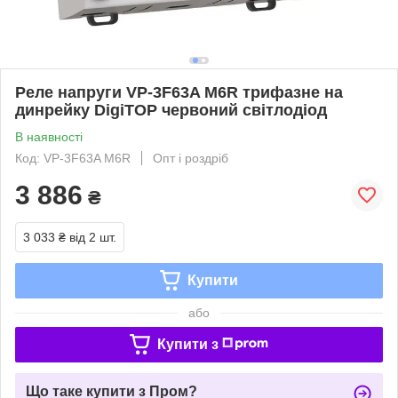
Реле напруги VP-3F63A M6R трифазне на
динрейку DigiTOP червоний світлодіод
В наявності
Код: VP-3F63A M6R
Опт і роздріб
3 886
₴
3 033 ₴
від 2 шт.
Купити
або
Купити з
Що таке купити з Пром?