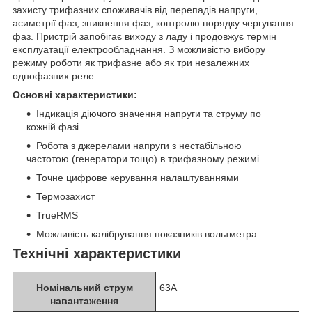
захисту трифазних споживачів від перепадів напруги,
асиметрії фаз, зникнення фаз, контролю порядку чергування
фаз. Пристрій запобігає виходу з ладу і продовжує термін
експлуатації електрообладнання. З можливістю вибору
режиму роботи як трифазне або як три незалежних
однофазних реле.
Основні характеристики:
Індикація діючого значення напруги та струму по
кожній фазі
Робота з джерелами напруги з нестабільною
частотою (генератори тощо) в трифазному режимі
Точне цифрове керування налаштуваннями
Термозахист
TrueRMS
Можливість калібрування показників вольтметра
Технічні характеристики
Номінальний струм
63A
навантаження