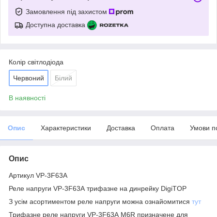
Замовлення під захистом
Доступна доставка
Колір світлодіода
Червоний
Білий
В наявності
Опис
Характеристики
Доставка
Оплата
Умови п
Опис
Артикул VP-3F63А
Реле напруги VP-3F63А трифазне на динрейку DigiTOP
З усім асортиментом реле напруги можна ознайомитися
тут
Трифазне реле напруги VP-3F63А M6R призначене для