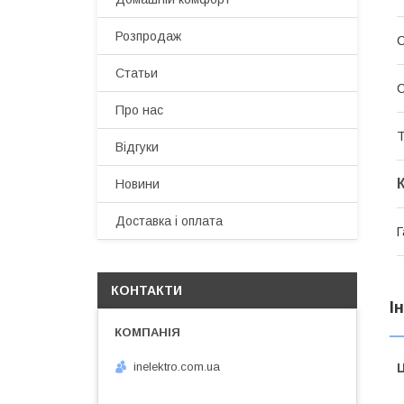
Розпродаж
Статьи
С
Про нас
Т
Відгуки
Новини
Доставка і оплата
Г
КОНТАКТИ
І
inelektro.com.ua
Ц