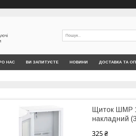
уючі
и
РО НАС
ВИ ЗАПИТУЄТЕ
НОВИНИ
ДОСТАВКА ТА О
Щиток ШМР 1
накладний (
325 ₴