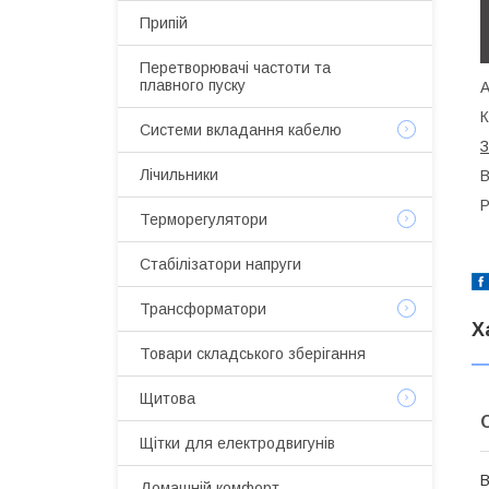
Припій
Перетворювачі частоти та
плавного пуску
А
К
Системи вкладання кабелю
З
Лічильники
В
Р
Терморегулятори
Стабілізатори напруги
Трансформатори
Х
Товари складського зберігання
Щитова
Щітки для електродвигунів
В
Домашній комфорт