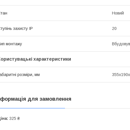
Стан
Новий
тупінь захисту IP
20
ип монтажу
Вбудову
Користувацькі характеристики
абаритні розміри, мм
355х190
нформація для замовлення
іна:
325 ₴