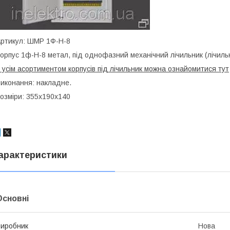
ртикул: ШМР 1Ф-Н-8
орпус 1ф-Н-8 метал, під однофазний механічний лічильник (лічил
 усім асортиментом корпусів під лічильник можна ознайомитися тут
иконання: накладне.
озміри: 355х190х140
арактеристики
Основні
иробник
Нова