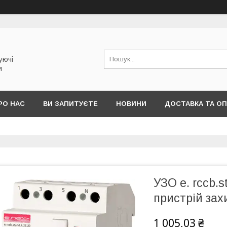
уючі
и
РО НАС
ВИ ЗАПИТУЄТЕ
НОВИНИ
ДОСТАВКА ТА О
УЗО е. rccb.s
пристрій зах
1 005,03 ₴