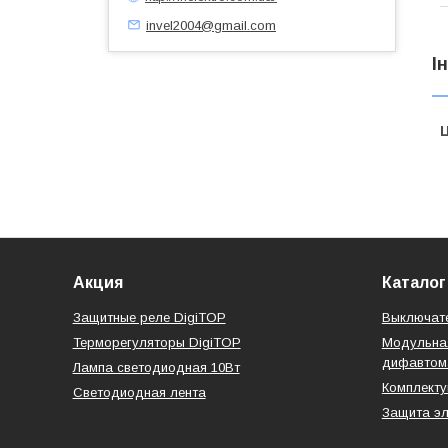
invel2004@gmail.com
І
Ц
Акция
Каталог
Защитные реле DigiTOP
Выключате
Терморегуляторы DigiTOP
Модульная
дифавтом
Лампа светодиодная 10Вт
Комплект
Светодиодная лента
Защита эл