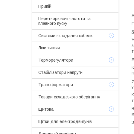
Припій
А
Перетворювачі частоти та
плавного пуску
П
З
Системи вкладання кабелю
У
з
Лічильники
т
Х
Терморегулятори
К
Стабілізатори напруги
п
У
Трансформатори
у
К
Товари складського зберігання
т
В
Щитова
м
Щітки для електродвигунів
З
Домашній комфорт