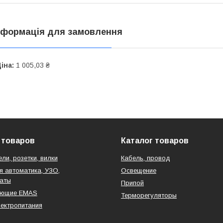
нформація для замовлення
іна:
1 005,03 ₴
 товаров
Каталог товаров
ли, розетки, вилки
Кабель, провод
 автоматика, УЗО,
Освещение
аты
Припой
ующие EMAS
Терморегуляторы
ектропитания