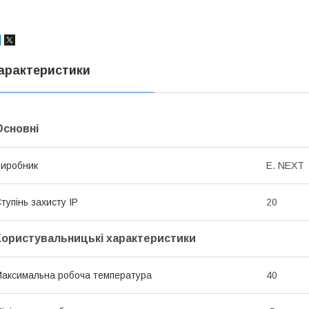
арактеристики
Основні
иробник
E. NEXT
тупінь захисту IP
20
Користувальницькі характеристики
аксимальна робоча температура
40