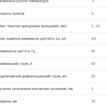
інімальна робоча температура
-5
ількість полюсів
4
акс. перетин приєднаних провідників, мм2
1...25
ом. гранична вимикаюча здатність Icu, кА:
4,5
омінальна частота, Гц
50
омінальний струм, А
63
ідключаючий диференціальний струм, мА
30
усилля затягування контактних затискачів, Нм
3
ирина, мм
70