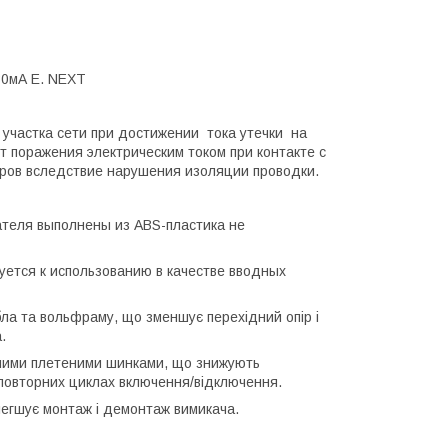
 30мА E. NEXT
участка сети при достижении тока утечки на
поражения электрическим током при контакте с
ров вследствие нарушения изоляции проводки.
ателя выполнены из ABS-пластика не
ется к использованию в качестве вводных
ла та вольфраму, що зменшує перехідний опір і
.
ідними плетеними шинками, що знижують
 повторних циклах включення/відключення.
легшує монтаж і демонтаж вимикача.