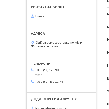
М
К
Елена
М
Н
Здійснюємо доставку по місту,
Житомир, Україна
Н
Н
+380 (97) 125-90-90
viber
В
+380 (50) 463-12-76
З
Ш
http://inelektro.com.ua/