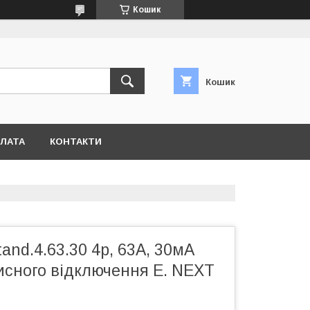
Кошик
Кошик
ПЛАТА
КОНТАКТИ
tand.4.63.30 4р, 63А, 30мА
исного відключення E. NEXT