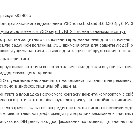
ртикул s034005
ристрій захисного відключення УЗО е. rccb.stand.4.63.30 4р, 63А,
 усім асортиментом УЗО серії E. NEXT можна ознайомитися тут
стройства защитного отключения предназначены для отключения 
емлю заданной величины. УЗО применяются для защиты людей от 
оковедущими частями, а также для защиты оборудования от пожа
арактеристика:
орпус выключателя и все неметаллические детали внутри выключ
оддерживающего горения.
ЗО функционально зависит от напряжения питания и не рекоменду
стройств дифференциальной защиты.
онтактна площадка нерухомого контакту покрита композитом з сріб
еплові втрати, а також збільшує електричну зносостійкість вимикача
сі електричні з'єднання всередині автомата виконані гнучкими м
ожливість теплових деформацій при коротких замиканнях і частих
асувка на DIN-рейку має два фіксованих положення, що значно по