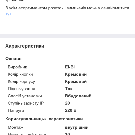
З усім асортиментом розеток і вимикачів можна ознайомитися
тут
Характеристики
Основні
Виробник
El-Bi
Колір кнопки
Кремовий
Колір корпусу
Кремовий
Підсвічування
Так
Спосіб установки
Вбудований
Ступінь захисту IP
20
Напруга
220 В
Користувальницькі характеристики
Монтаж
внутрішній
Номінальний струм
10