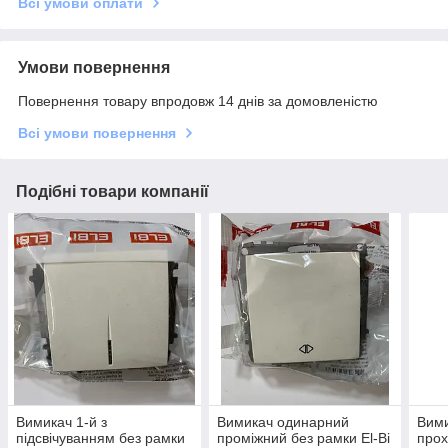
Всі умови оплати
Умови повернення
Повернення товару впродовж 14 днів за домовленістю
Всі умови повернення
Подібні товари компанії
Вимикач 1-й з
Вимикач одинарний
Вим
підсвічуванням без рамки
проміжний без рамки El-Bi
прох