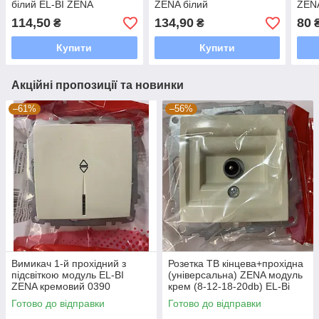
білий EL-BI ZENA
ZENA білий
ZEN
114,50
134,90
80
₴
₴
Купити
Купити
Акційні пропозиції та новинки
–61%
–56%
Вимикач 1-й прохідний з
Розетка ТВ кінцева+прохідна
підсвіткою модуль EL-BI
(універсальна) ZENA модуль
ZENA кремовий 0390
крем (8-12-18-20db) EL-Bi
Готово до відправки
Готово до відправки