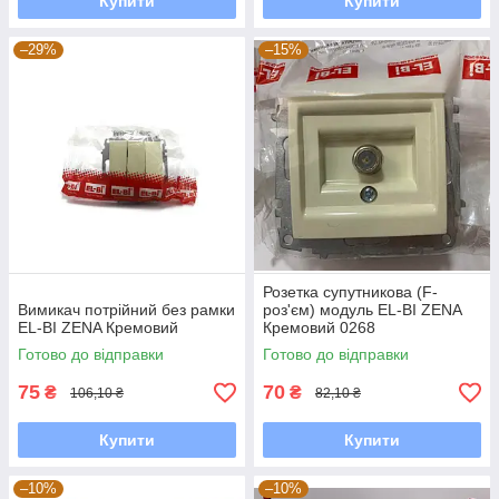
Купити
Купити
–29%
–15%
Розетка супутникова (F-
Вимикач потрійний без рамки
роз'єм) модуль EL-BI ZENA
EL-BI ZENA Кремовий
Кремовий 0268
Готово до відправки
Готово до відправки
75
70
₴
₴
106,10 ₴
82,10 ₴
Купити
Купити
–10%
–10%