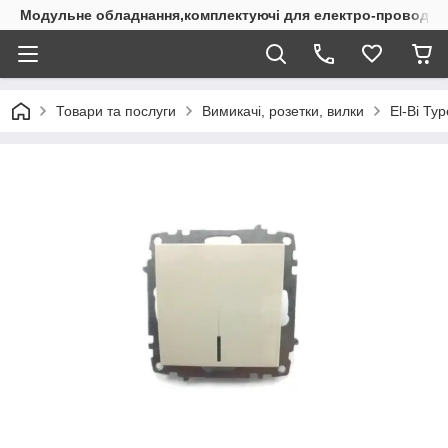
Модульне обладнання,комплектуючі для електро-проводки
Товари та послуги
Вимикачі, розетки, вилки
El-Bi Ту