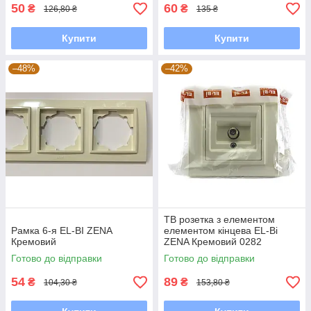
50
60
₴
₴
126,80 ₴
135 ₴
Купити
Купити
–48%
–42%
ТВ розетка з елементом
Рамка 6-я EL-BI ZENA
елементом кінцева EL-Bi
Кремовий
ZENA Кремовий 0282
Готово до відправки
Готово до відправки
54
89
₴
₴
104,30 ₴
153,80 ₴