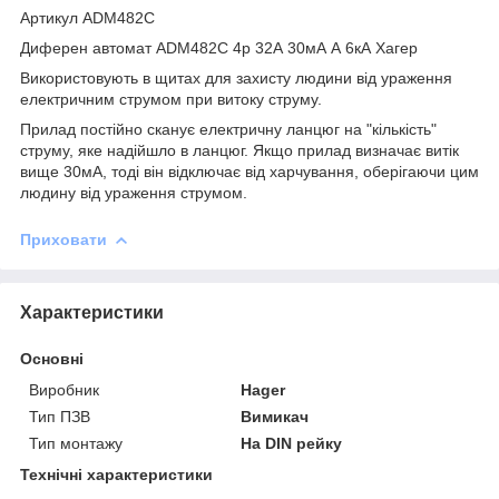
Артикул ADM482C
Диферен автомат ADM482C 4р 32А 30мА А 6кА Хагер
Використовують в щитах для захисту людини від ураження
електричним струмом при витоку струму.
Прилад постійно сканує електричну ланцюг на "кількість"
струму, яке надійшло в ланцюг. Якщо прилад визначає витік
вище 30мА, тоді він відключає від харчування, оберігаючи цим
людину від ураження струмом.
Приховати
Характеристики
Основні
Виробник
Hager
Тип ПЗВ
Вимикач
Тип монтажу
На DIN рейку
Технічні характеристики