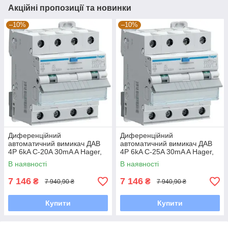
Акційні пропозиції та новинки
–10%
–10%
Диференційний
Диференційний
автоматичний вимикач ДАВ
автоматичний вимикач ДАВ
4P 6kA C-20A 30mA A Hager,
4P 6kA C-25A 30mA A Hager,
20, C
25, C
В наявності
В наявності
7 146
7 146
₴
₴
7 940,90 ₴
7 940,90 ₴
Купити
Купити