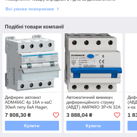
Всі умови повернення
Подібні товари компанії
Диферен автомат
Автоматичний вимикач
Дифе
ADM466C 4р 16А х-каС
диференційного струму
(АВД
30мА типу 6кА Hager,
(АВДТ) AMPARO 3P+N 32A
х-ка
6812
30мА/6кА х-ка C тип A
AMP
7 808,30
3 888,04
1 8
₴
₴
Schrack
Купити
Купити