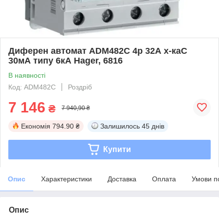
Диферен автомат ADM482C 4р 32А х-каС
30мА типу 6кА Hager, 6816
В наявності
Код: ADM482C
Роздріб
7 146
₴
7 940,90 ₴
Економія
794.90 ₴
Залишилось
45 днів
Купити
Опис
Характеристики
Доставка
Оплата
Умови п
Опис