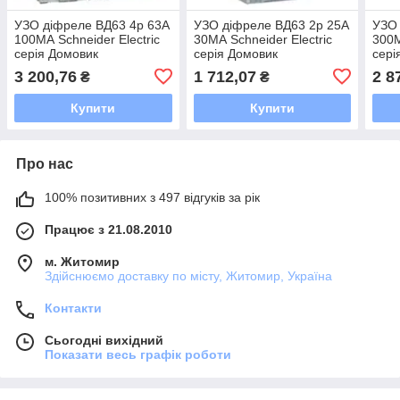
УЗО діфреле ВД63 4р 63A
УЗО діфреле ВД63 2р 25A
УЗО 
100МА Schneider Electric
30МА Schneider Electric
300М
серія Домовик
серія Домовик
сері
3 200,76
1 712,07
2 8
₴
₴
Купити
Купити
Про нас
100% позитивних з 497 відгуків за рік
Працює з 21.08.2010
м. Житомир
Здійснюємо доставку по місту, Житомир, Україна
Контакти
Сьогодні вихідний
Показати весь графік роботи