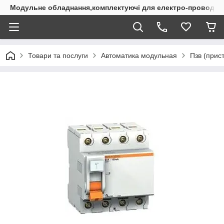
Модульне обладнання,комплектуючі для електро-проводки
Товари та послуги
Автоматика модульная
Пзв (прис